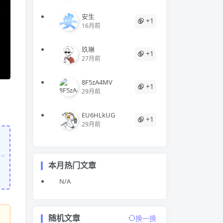
安生
+1
16月前
玖琳
+1
27月前
8F5zA4MV
+1
29月前
EU6HLkUG
+1
29月前
本月热门文章
N/A
随机文章
换一换