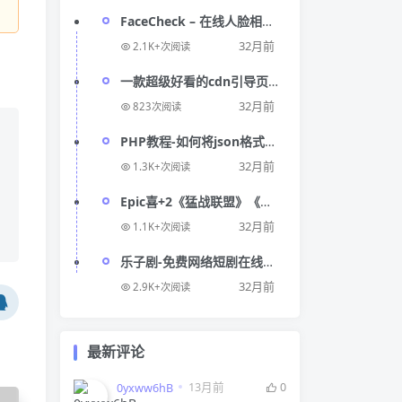
FaceCheck – 在线人脸相关
信息搜索网站
32月前
2.1K+次阅读
一款超级好看的cdn引导页随
机背景视频源码
32月前
823次阅读
PHP教程-如何将json格式数
据转换成数组
32月前
1.3K+次阅读
Epic喜+2《猛战联盟》《柔
术小队》
32月前
1.1K+次阅读
乐子剧-免费网络短剧在线播
放平台
32月前
2.9K+次阅读
最新评论
13月前
0
0yxww6hB