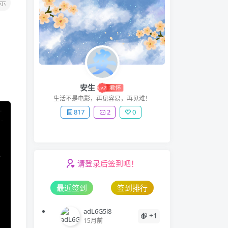
示
安生
生活不是电影，再见容易，再见难！
817
2
0
请登录后签到吧！
最近签到
签到排行
adL6G5l8
+1
15月前