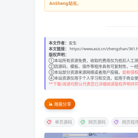
AnSheng站长
。
本文作者：
安生
本文链接：
https://www.aszi.cn/zhengzhan/361.
版权声明：
①本站所有资源免费，收取的费用仅为抵扣人工测
②因源码、模板、插件等程序具有可复制性，一经
③本站部分资源来源网络或者用户投稿，
如有侵权请
④本站资源仅用于个人学习和交流，如用于商业使
**下载/阅读均默认代表您已详细阅读版权声明并
海报分享
单页源码
网页源码
网页程