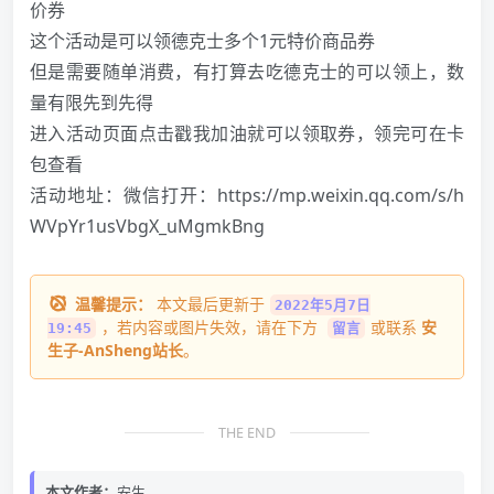
价券
这个活动是可以领德克士多个1元特价商品券
但是需要随单消费，有打算去吃德克士的可以领上，数
量有限先到先得
进入活动页面点击戳我加油就可以领取券，领完可在卡
包查看
活动地址：微信打开：
https://mp.weixin.qq.com/s/h
WVpYr1usVbgX_uMgmkBng
温馨提示：
本文最后更新于
2022年5月7日
，若内容或图片失效，请在下方
或联系
安
19:45
留言
生子-AnSheng站长
。
THE END
本文作者：
安生