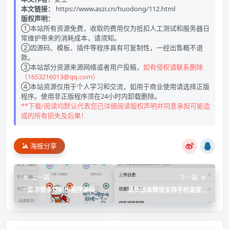
本文链接：
https://www.aszi.cn/huodong/112.html
版权声明：
①本站所有资源免费，收取的费用仅为抵扣人工测试和服务器日
常维护带来的消耗成本，请须知。
②因源码、模板、插件等程序具有可复制性，一经出售概不退
款。
③本站部分资源来源网络或者用户投稿，
如有侵权请联系删除
（1653216013@qq.com）
④本站资源仅用于个人学习和交流，如用于商业使用请选择正版
程序。使用非正版程序须在24小时内卸载删除。
**下载/阅读均默认代表您已详细阅读版权声明并同意承担可能造
成的所有损失及后果！
海报分享
上一篇
下一篇
一款非常多功能小程序源码
最新版本微信支持手机温度监
控