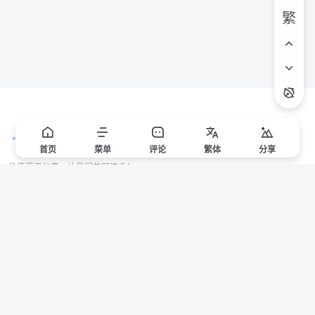
繁
首页
菜单
评论
繁
体
分享
价值源于分享，让我们共同进步！
站点声明
本站一些文章来自互联网收集，仅供用于学习和交流，请遵循相关法律法规。
本站一切资源不代表本站立场，如有侵权/违规/不妥请联系本站删除，敬请谅
解。
Copyright © 2024 ·
赣ICP备2021000217号-3
有问题请联系管理员邮箱：1653216013@qq.com