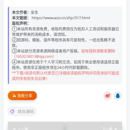
本文作者：
安生
本文链接：
https://www.aszi.cn/zhjc/517.html
版权声明：
①本站所有资源免费，收取的费用仅为抵扣人工测试和服务器日
常维护带来的消耗成本，请须知。
②因源码、模板、插件等程序具有可复制性，一经出售概不退
款。
③本站部分资源来源网络或者用户投稿，
如有侵权请联系删除
（1653216013@qq.com）
④本站资源仅用于个人学习和交流，如用于商业使用请选择正版
程序。使用非正版程序须在24小时内卸载删除。
**下载/阅读均默认代表您已详细阅读版权声明并同意承担可能造
成的所有损失及后果！
海报分享
综合源码
上一篇
下一篇