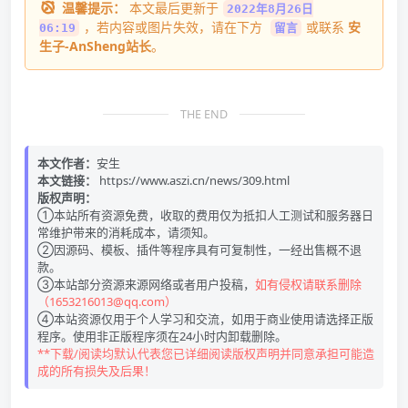
温馨提示：
本文最后更新于
2022年8月26日
，若内容或图片失效，请在下方
或联系
安
06:19
留言
生子-AnSheng站长
。
THE END
本文作者：
安生
本文链接：
https://www.aszi.cn/news/309.html
版权声明：
①本站所有资源免费，收取的费用仅为抵扣人工测试和服务器日
常维护带来的消耗成本，请须知。
②因源码、模板、插件等程序具有可复制性，一经出售概不退
款。
③本站部分资源来源网络或者用户投稿，
如有侵权请联系删除
（1653216013@qq.com）
④本站资源仅用于个人学习和交流，如用于商业使用请选择正版
程序。使用非正版程序须在24小时内卸载删除。
**下载/阅读均默认代表您已详细阅读版权声明并同意承担可能造
成的所有损失及后果！