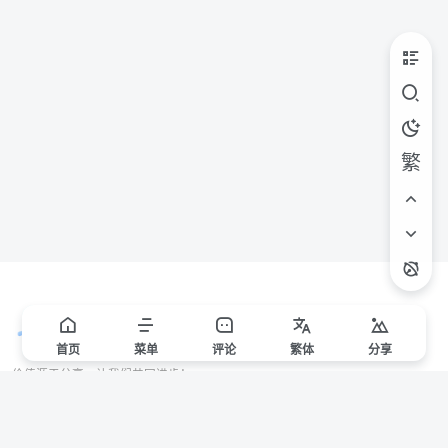
繁
首页
菜单
评论
繁
体
分享
价值源于分享，让我们共同进步！
站点声明
本站一些文章来自互联网收集，仅供用于学习和交流，请遵循相关法律法规。