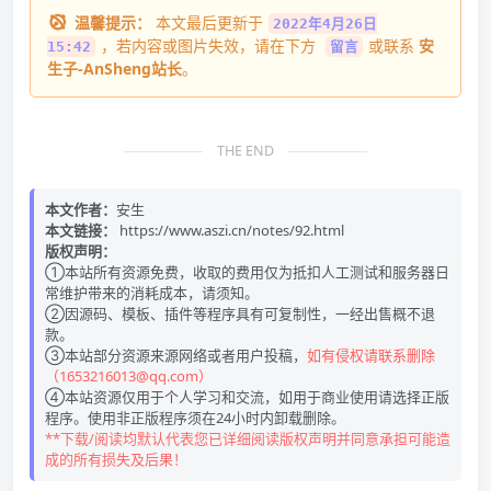
温馨提示：
本文最后更新于
2022年4月26日
，若内容或图片失效，请在下方
或联系
安
15:42
留言
生子-AnSheng站长
。
THE END
本文作者：
安生
本文链接：
https://www.aszi.cn/notes/92.html
版权声明：
①本站所有资源免费，收取的费用仅为抵扣人工测试和服务器日
常维护带来的消耗成本，请须知。
②因源码、模板、插件等程序具有可复制性，一经出售概不退
款。
③本站部分资源来源网络或者用户投稿，
如有侵权请联系删除
（1653216013@qq.com）
④本站资源仅用于个人学习和交流，如用于商业使用请选择正版
程序。使用非正版程序须在24小时内卸载删除。
**下载/阅读均默认代表您已详细阅读版权声明并同意承担可能造
成的所有损失及后果！