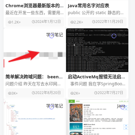
Chrome浏览器最新版本的
Java常用名字对应表
webdriver怎么找
最近在开发一些东西，需要用
public 公开的 static 静态的
到最新版本的webdriver，找了
class 类 void 不返回任何值
2024年1月12日
2022年11月29日
1.2K+
2.2K+
一圈也没有找到，最后在慢慢
main 主方法
的摸索情况下
学习笔记
学习笔记
简单解决跨域问题： been
启动ActiveMq报错无法启动
blocked by CORS policy
或者闪退
问题介绍 昨天在写去水印网站
事件问题 我在学SpringBoot
的时候，我想着前后端分离来
整合ActiveMq的时候，启动报
2022年8月20日
2022年7月27日
3K+
2K+
写，就可网页单独调用API使
错，报错问题代码
用。但是没想到出现
学习笔记
Java