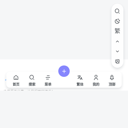
繁
首页
搜索
菜单
繁
体
我的
顶部
价值源于分享，让我们共同进步！
站点声明
本站一些文章来自互联网收集，仅供用于学习和交流，请遵循相关法律法规。
本站一切资源不代表本站立场，如有侵权/违规/不妥请联系本站删除，敬请谅
解。