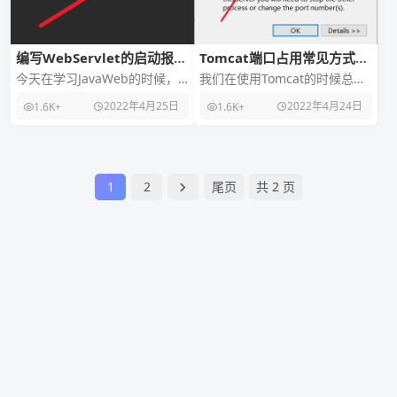
编写WebServlet的启动报错
Tomcat端口占用常见方式以
的问题
及解决方法
今天在学习JavaWeb的时候，
我们在使用Tomcat的时候总是
使用Tomcat启动项目，发现项
碰到端口占用，还要改端口就
2022年4月25日
2022年4月24日
1.6K+
1.6K+
目报错，我当时以为又是端口
很麻烦。你们有没有想过不是
占用了，然
端口的问题，而是
1
2
尾页
共 2 页