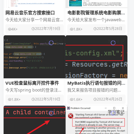
网易云音乐官方搜索接口
电影影院管理系统电影购票系
统java项目jsp web项目
今天给大家分享一个网易云官
今天给大家发布一个javaweb的
方API-搜索API，开发人员可以
网页源码，可以拿来当毕设。
2022年7月19日
2022年5月28日
4K+
1.8K+
自己根据返回数据开发，返回
JSP的项目，如果你连JSP都不知
格式为JSON
道的话
学习笔记
学习笔记
VUE检查鼠标离开控件事件
MyBatis执行语句报错的问
题
今天写spring boot的登录注册
我又来报告项目报错的问题
案例，想写一个检查用户名是
了。这次还不是Tomcat的问题
2022年5月19日
2022年4月26日
1.8K+
1.6K+
否存在的提示，只要你聚点不
了。是MyBatis问题，我在配置
在注册名字
mMyBa
学习笔记
学习笔记