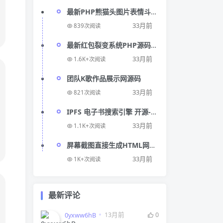
最新PHP熊猫头图片表情斗
图生成源码
33月前
839次阅读
最新红包裂变系统PHP源码
和微信裂变引流系统源码
33月前
1.6K+次阅读
团队K歌作品展示网源码
33月前
821次阅读
IPFS 电子书搜索引擎 开源-
LibSTC
33月前
1.1K+次阅读
屏幕截图直接生成HTML网页
项目和演示地址-
33月前
1K+次阅读
screenshot-to-code
最新评论
13月前
0
0yxww6hB