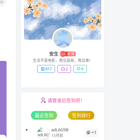
示
安生
生活不是电影，再见容易，再见难！
817
2
0
请登录后签到吧！
最近签到
签到排行
adL6G5l8
+1
15月前