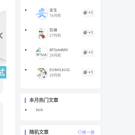
安生
+1
16月前
玖琳
+1
27月前
8F5zA4MV
+1
29月前
EU6HLkUG
+1
29月前
本月热门文章
N/A
随机文章
换一换