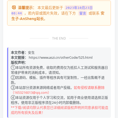
温馨提示：
本文最后更新于
2023年10月23日
，若内容或图片失效，请在下方
或联系
安
08:44
留言
生子-AnSheng站长
。
THE END
本文作者：
安生
本文链接：
https://www.aszi.cn/otherCode/525.html
版权声明：
①本站所有资源免费，收取的费用仅为抵扣人工测试和服务器日
常维护带来的消耗成本，请须知。
②因源码、模板、插件等程序具有可复制性，一经出售概不退
款。
③本站部分资源来源网络或者用户投稿，
如有侵权请联系删除
（1653216013@qq.com）
④本站资源仅用于个人学习和交流，如用于商业使用请选择正版
程序。使用非正版程序须在24小时内卸载删除。
**下载/阅读均默认代表您已详细阅读版权声明并同意承担可能造
成的所有损失及后果！