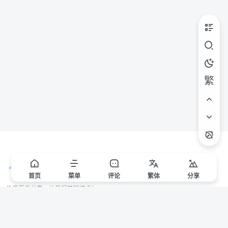
繁
首页
菜单
评论
繁
体
分享
价值源于分享，让我们共同进步！
站点声明
本站一些文章来自互联网收集，仅供用于学习和交流，请遵循相关法律法规。