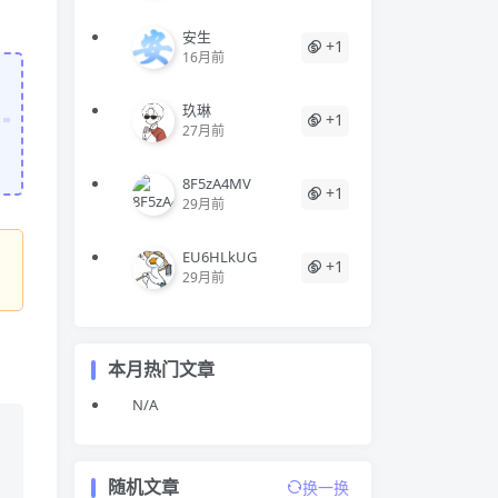
安生
+1
16月前
玖琳
+1
27月前
8F5zA4MV
+1
29月前
EU6HLkUG
+1
29月前
本月热门文章
N/A
随机文章
换一换