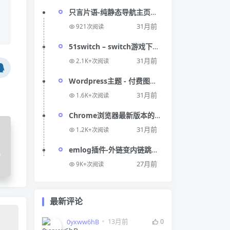
只言片语-纯静态导航主页源
码
31月前
921次阅读
51switch – switch游戏下载
免费网站
31月前
2.1K+次阅读
Wordpress主题 - 付费图片
系统可用于个人写真站等等
31月前
1.6K+次阅读
Chrome浏览器最新版本的
webdriver怎么找
31月前
1.2K+次阅读
emlog插件-外链变内链跳转
码
模板选择
27月前
9K+次阅读
最新评论
13月前
0
0yxww6hB