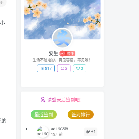
示
小
安生
生活不是电影，再见容易，再见难！
817
2
0
请登录后签到吧！
最近签到
签到排行
配的
adL6G5l8
+1
15月前