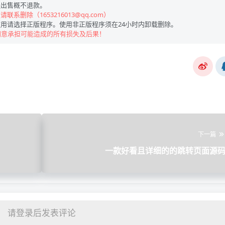
出售概不退款。
联系删除（1653216013@qq.com）
用请选择正版程序。使用非正版程序须在24小时内卸载删除。
同意承担可能造成的所有损失及后果！
下一篇
一款好看且详细的的跳转页面源
请登录后发表评论