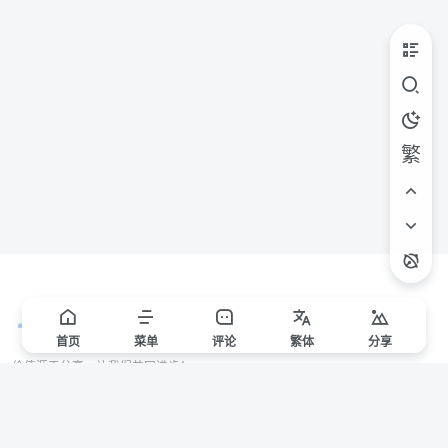
繁
首页
菜单
评论
繁
体
分享
价值源于分享，让我们共同进步！
站点声明
本站一些文章来自互联网收集，仅供用于学习和交流，请遵循相关法律法规。