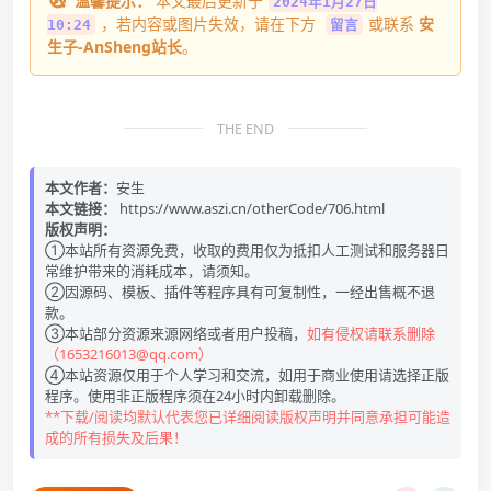
温馨提示：
本文最后更新于
2024年1月27日
，若内容或图片失效，请在下方
或联系
安
10:24
留言
生子-AnSheng站长
。
THE END
本文作者：
安生
本文链接：
https://www.aszi.cn/otherCode/706.html
版权声明：
①本站所有资源免费，收取的费用仅为抵扣人工测试和服务器日
常维护带来的消耗成本，请须知。
②因源码、模板、插件等程序具有可复制性，一经出售概不退
款。
③本站部分资源来源网络或者用户投稿，
如有侵权请联系删除
（1653216013@qq.com）
④本站资源仅用于个人学习和交流，如用于商业使用请选择正版
程序。使用非正版程序须在24小时内卸载删除。
**下载/阅读均默认代表您已详细阅读版权声明并同意承担可能造
成的所有损失及后果！