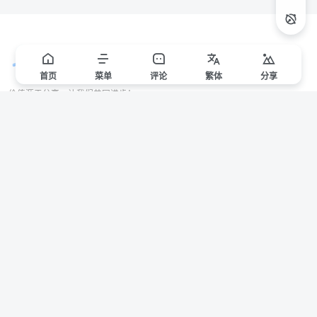
首页
菜单
评论
繁
体
分享
价值源于分享，让我们共同进步！
站点声明
本站一些文章来自互联网收集，仅供用于学习和交流，请遵循相关法律法规。
本站一切资源不代表本站立场，如有侵权/违规/不妥请联系本站删除，敬请谅
解。
Copyright © 2024 ·
赣ICP备2021000217号-3
有问题请联系管理员邮箱：1653216013@qq.com