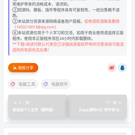
常维护带来的消耗成本，请须知。
②因源码、模板、插件等程序具有可复制性，一经出售概不退
款。
③本站部分资源来源网络或者用户投稿，
如有侵权请联系删除
（1653216013@qq.com）
④本站资源仅用于个人学习和交流，如用于商业使用请选择正版
程序。使用非正版程序须在24小时内卸载删除。
**下载/阅读均默认代表您已详细阅读版权声明并同意承担可能造
成的所有损失及后果！
海报分享
电脑工具
电脑软件
上一篇
下一篇
新拟态个人主页（重构版）
【iapp源码V3】软件库10.0
版，多种分类合集，精品UI界
面美化