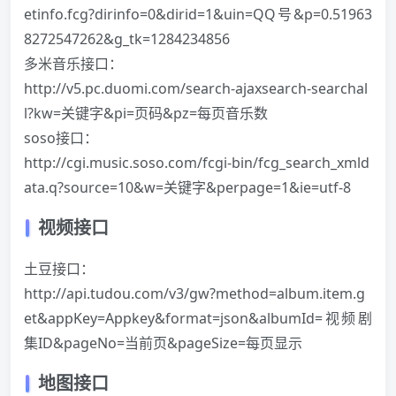
etinfo.fcg?dirinfo=0&dirid=1&uin=QQ号&p=0.51963
8272547262&g_tk=1284234856
多米音乐接口：
http://v5.pc.duomi.com/search-ajaxsearch-searchal
l?kw=关键字&pi=页码&pz=每页音乐数
soso接口：
http://cgi.music.soso.com/fcgi-bin/fcg_search_xmld
ata.q?source=10&w=关键字&perpage=1&ie=utf-8
视频接口
土豆接口：
http://api.tudou.com/v3/gw?method=album.item.g
et&appKey=Appkey&format=json&albumId=视频剧
集ID&pageNo=当前页&pageSize=每页显示
地图接口