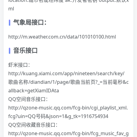
ml
气象局接口：
http://m.weather.com.cn/data/101010100.html
音乐接口
虾米接口：
http://kuang.xiami.com/app/nineteen/search/key/
歌曲名称/diandian/1/page/歌曲当前页?_=当前毫秒&c
allback=getXiamIDAta
QQ空间音乐接口：
http://qzone-music.qq.com/fcg-bin/cgi_playlist_xml.
fcg?uin=QQ号码&json=1&g_tk=1916754934
QQ空间收藏音乐接口：
http://qzone-music.qq.com/fcg-bin/fcg_music_fav_g