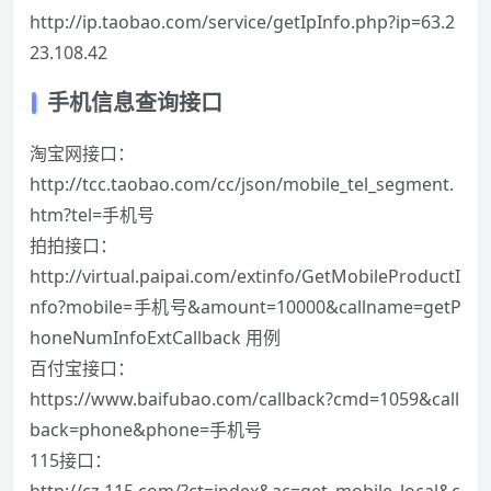
http://ip.taobao.com/service/getIpInfo.php?ip=63.2
23.108.42
手机信息查询接口
淘宝网接口：
http://tcc.taobao.com/cc/json/mobile_tel_segment.
htm?tel=手机号
拍拍接口：
http://virtual.paipai.com/extinfo/GetMobileProductI
nfo?mobile=手机号&amount=10000&callname=getP
honeNumInfoExtCallback 用例
百付宝接口：
https://www.baifubao.com/callback?cmd=1059&call
back=phone&phone=手机号
115接口：
http://cz.115.com/?ct=index&ac=get_mobile_local&c