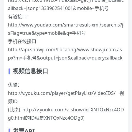
allback=jsonp1333962541001&mobile=手机号
有道接口：
http://www.youdao.com/smartresult-xml/search.s?j
sFlag=true&type=mobile&q=手机号
手机在线接口
http://api.showji.com/Locating/www.showji.com.as
px?m=手机号&output=json&callback=querycallback
视频信息接口
优酷：
http://v.youku.com/player/getPlayList/VideoIDS/视
频ID
(比如 http://v.youku.com/v_show/id_XNTQxNzc4OD
g0.html的ID就是XNTQxNzc4ODg0)
发票API