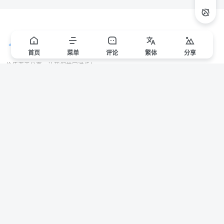
首页
菜单
评论
繁
体
分享
价值源于分享，让我们共同进步！
站点声明
本站一些文章来自互联网收集，仅供用于学习和交流，请遵循相关法律法规。
本站一切资源不代表本站立场，如有侵权/违规/不妥请联系本站删除，敬请谅
解。
Copyright © 2024 ·
赣ICP备2021000217号-3
有问题请联系管理员邮箱：1653216013@qq.com