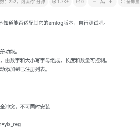
数：252，阅读约1分钟
1.7K+
0
全屏显
，不知道能否适配其它的emlog版本，自行测试吧。
册功能。
，由数字和大小写字母组成，长度和数量可控制。
动添加到已注册列表。
完全冲突，不可同时安装
=yls_reg