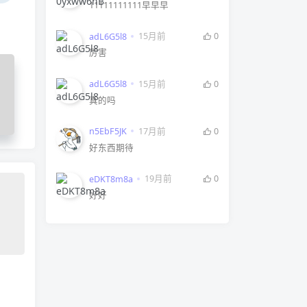
11111111111早早早
15月前
0
adL6G5l8
厉害
15月前
0
adL6G5l8
真的吗
找
巧
17月前
0
n5EbF5JK
好东西期待
19月前
0
eDKT8m8a
好好