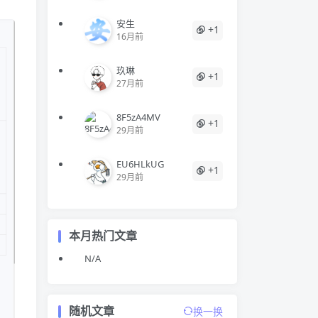
安生
+1
16月前
玖琳
+1
27月前
8F5zA4MV
+1
29月前
EU6HLkUG
+1
29月前
本月热门文章
N/A
随机文章
换一换