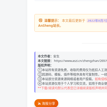
温馨提示：
本文最后更新于
2022年8月7日
AnSheng站长
。
本文作者：
安生
本文链接：
https://www.aszi.cn/zhengzhan/269.
版权声明：
①本站所有资源免费，收取的费用仅为抵扣人工测
②因源码、模板、插件等程序具有可复制性，一经
③本站部分资源来源网络或者用户投稿，
如有侵权请
④本站资源仅用于个人学习和交流，如用于商业使
**下载/阅读均默认代表您已详细阅读版权声明并
海报分享