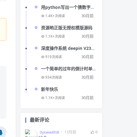
用python写出一个猜数字游
戏
30月前
1.4K+次阅读
资源哟正版无授权模版源码
30月前
1.1K+次阅读
深度操作系统 deepin V23
Beta3 正式版
30月前
919次阅读
一个简单的过年的倒计时单
页html源码
30月前
934次阅读
新年快乐
30月前
1.1K+次阅读
最新评论
13月前
0
0yxww6hB