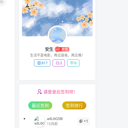
示
安生
生活不是电影，再见容易，再见难！
817
2
0
请登录后签到吧！
最近签到
签到排行
adL6G5l8
+1
15月前