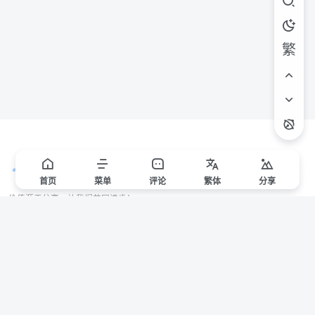
繁
首页
菜单
评论
繁
体
分享
价值源于分享，让我们共同进步！
站点声明
本站一些文章来自互联网收集，仅供用于学习和交流，请遵循相关法律法规。
本站一切资源不代表本站立场，如有侵权/违规/不妥请联系本站删除，敬请谅
解。
Copyright © 2024 ·
赣ICP备2021000217号-3
有问题请联系管理员邮箱：1653216013@qq.com