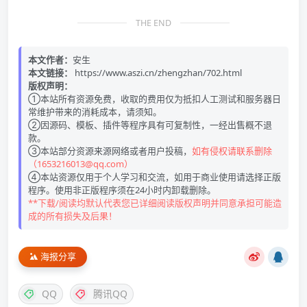
THE END
本文作者：
安生
本文链接：
https://www.aszi.cn/zhengzhan/702.html
版权声明：
①本站所有资源免费，收取的费用仅为抵扣人工测试和服务器日
常维护带来的消耗成本，请须知。
②因源码、模板、插件等程序具有可复制性，一经出售概不退
款。
③本站部分资源来源网络或者用户投稿，
如有侵权请联系删除
（1653216013@qq.com）
④本站资源仅用于个人学习和交流，如用于商业使用请选择正版
程序。使用非正版程序须在24小时内卸载删除。
**下载/阅读均默认代表您已详细阅读版权声明并同意承担可能造
成的所有损失及后果！
海报分享
QQ
腾讯QQ