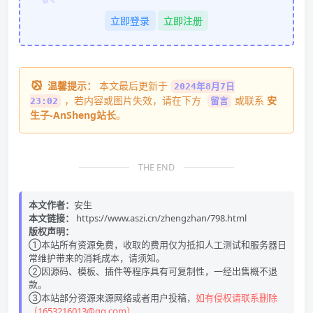
立即登录
立即注册
温馨提示：
本文最后更新于
2024年8月7日
，若内容或图片失效，请在下方
或联系
安
23:02
留言
生子-AnSheng站长
。
THE END
本文作者：
安生
本文链接：
https://www.aszi.cn/zhengzhan/798.html
版权声明：
①本站所有资源免费，收取的费用仅为抵扣人工测试和服务器日
常维护带来的消耗成本，请须知。
②因源码、模板、插件等程序具有可复制性，一经出售概不退
款。
③本站部分资源来源网络或者用户投稿，
如有侵权请联系删除
（1653216013@qq.com）