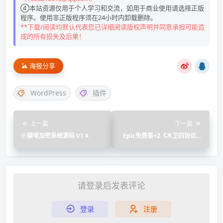
④本站资源仅用于个人学习和交流，如用于商业使用请选择正版
程序。使用非正版程序须在24小时内卸载删除。
**下载/阅读均默认代表您已详细阅读版权声明并同意承担可能造
成的所有损失及后果！
海报分享
WordPress
插件
上一篇
下一篇
小猫咪加密系统源码 V1.4
Epic免费喜+2《木卫四协议》
《巨兽战争：狂暴版》
请登录后发表评论
登录
注册