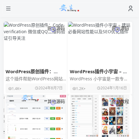
网站源码
网站源码
WordPress原创插件：
WordPress插件小宇宙 – 建
Code-verification 微信或
站必备网站性能以及SEO优化
这个插件帮助WordPress网站
WordPress 小宇宙是一款专为
QQ二维码验证引导关注
插件
运营者通过隐藏文章内容来引
站长们量身打造的网站性能优
2024年8月7日
2024年1月16日
1.4K+
1.2K+
导访客关注微信公众号，从而
化、SEO 优化插件，插件功能
增加公众号的粉
丰富，体
其他源码
综合教程