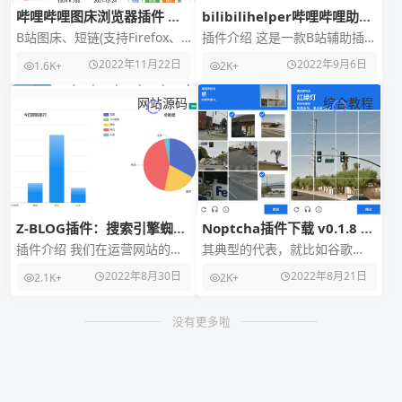
哔哩哔哩图床浏览器插件 速
bilibilihelper哔哩哔哩助手
度快 多种图片压缩格式选择
扩展插件
B站图床、短链(支持Firefox、
插件介绍 这是一款B站辅助插
｜Bilibili-img-uploader
Chrome、Edge)插件 哔哩哔哩
件，可以在不打开网页的情况
2022年11月22日
2022年9月6日
1.6K+
2K+
图床插件，速度快，多种图片
下查看热门视频、已关注UP主
的更新状况 、已订
网站源码
综合教程
Z-BLOG插件：搜索引擎蜘蛛
Noptcha插件下载 v0.1.8 图
访问日志统计插件，自动收集
片验证码自动识别
插件介绍 我们在运营网站的过
其典型的代表，就比如谷歌
死链工具
reCAPTCHA跳过
程中需要观察网站是否有搜索
reCAPTCHA图片验证码，真的
2022年8月30日
2022年8月21日
2.1K+
2K+
引擎的抓取，一般我们可以通
超级烦。它会让你选，乱七八
过日志判断。但是日志
糟的红绿灯、消防
没有更多啦