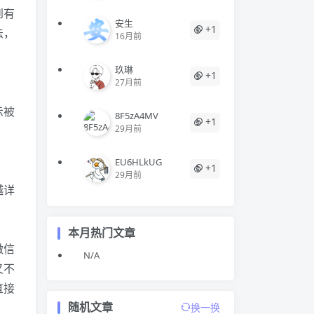
到有
安生
+1
法，
16月前
玖琳
+1
27月前
示被
8F5zA4MV
+1
29月前
EU6HLkUG
+1
29月前
越详
本月热门文章
微信
N/A
又不
直接
随机文章
换一换