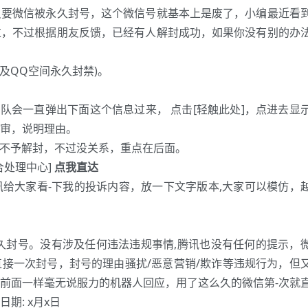
只要微信被永久封号，这个微信号就基本上是废了，小编最近看
过，不过根据朋友反馈，已经有人解封成功，如果你没有别的办
及QQ空间永久封禁)。
队会一直弹出下面这个信息过来， 点击[轻触此处]，点进去显
审，说明理由。
是不予解封，不过没关系，重点在后面。
合处理中心]
点我直达
给大家看-下我的投诉内容，放一下文字版本,大家可以模仿，
是永久封号。没有涉及任何违法违规事情,腾讯也没有任何的提示，
接一次封号，封号的理由骚扰/恶意营销/欺诈等违规行为，但
前面一样毫无说服力的机器人回应，用了这么久的微信第-次就
期: x月x日