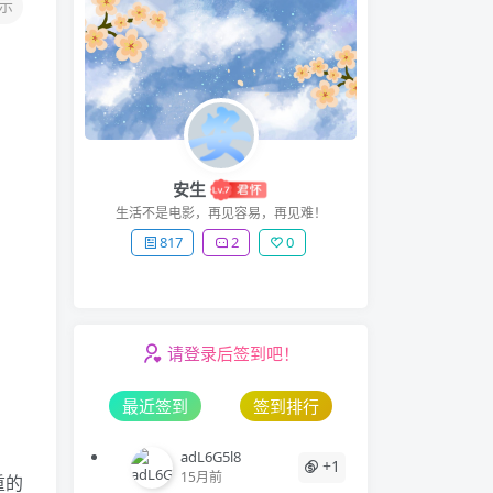
示
安生
生活不是电影，再见容易，再见难！
817
2
0
请登录后签到吧！
最近签到
签到排行
adL6G5l8
+1
15月前
重的