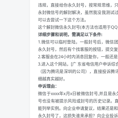
违规，直接给你永久封号，按常规思维，
永封微信号的解封解决，虽然我没我测试
可以去尝试一下这个方法。
这个解封微信永久封号(本方法也适用于QQ
详细步骤和说明，需满足以下条件:
1.微信可以临时登陆，一般封号后，微信团
永久封号，然后有个找客服的按钮，提交复
2.客服会在24小时内消息回复你，一般还
3.进入这个网站，[广 东省电信用户申诉综
（因为腾讯是深圳的公司），直接投诉腾讯
细越真实越好。
申诉理由：
微信于xxxx年x月x日被微信封号,并且
号也没有被提示风险或封号的历史记录。直
能列举实例。向企业申请复议，结果还是和
永久封号了，这损失谁来承担？向企业投诉日