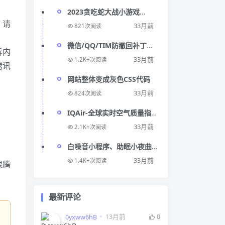
2023贪吃蛇大战小游戏
HTML源码
。请
33月前
821次阅读
微信/QQ/TIM防撤回补丁
诉内
v1.7
33月前
1.2K+次阅读
腾讯
网站整体变成灰色CSS代码
33月前
824次阅读
IQAir-全球实时空气质量指
数查询工具 空气指数排名
33月前
2.1K+次阅读
白噪音小程序、助眠小夜曲
小程序、睡眠助手小程序、
33月前
1.4K+次阅读
跟腾
爱睡眠小程序源码（带搭建
教程）
最新评论
13月前
0
0yxww6hB