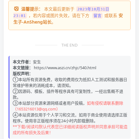
温馨提示：
本文最后更新于
2023年10月31日
，若内容或图片失效，请在下方
或联系
安
23:01
留言
生子-AnSheng站长
。
THE END
本文作者：
安生
本文链接：
https://www.aszi.cn/zhjc/540.html
版权声明：
①本站所有资源免费，收取的费用仅为抵扣人工测试和服务器日
常维护带来的消耗成本，请须知。
②因源码、模板、插件等程序具有可复制性，一经出售概不退
款。
③本站部分资源来源网络或者用户投稿，
如有侵权请联系删除
（1653216013@qq.com）
④本站资源仅用于个人学习和交流，如用于商业使用请选择正版
程序。使用非正版程序须在24小时内卸载删除。
**下载/阅读均默认代表您已详细阅读版权声明并同意承担可能造
成的所有损失及后果！