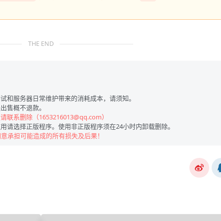
THE END
试和服务器日常维护带来的消耗成本，请须知。
出售概不退款。
联系删除（1653216013@qq.com）
用请选择正版程序。使用非正版程序须在24小时内卸载删除。
同意承担可能造成的所有损失及后果！