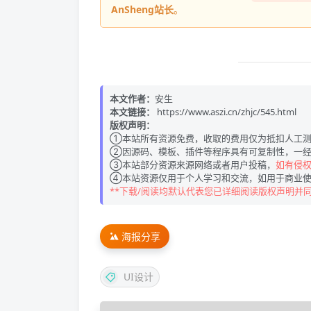
AnSheng站长
。
本文作者：
安生
本文链接：
https://www.aszi.cn/zhjc/545.html
版权声明：
①本站所有资源免费，收取的费用仅为抵扣人工测
②因源码、模板、插件等程序具有可复制性，一经
③本站部分资源来源网络或者用户投稿，
如有侵权请
④本站资源仅用于个人学习和交流，如用于商业使
**下载/阅读均默认代表您已详细阅读版权声明并
海报分享
UI设计