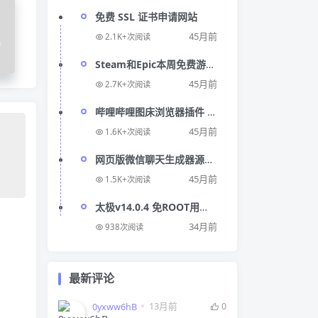
免费 SSL 证书申请网站
45月前
2.1K+次阅读
码
Steam和Epic本周免费游戏
领取地址
45月前
2.7K+次阅读
哔哩哔哩图床浏览器插件 速
度快 多种图片压缩格式选择
45月前
1.6K+次阅读
｜Bilibili-img-uploader
网页版微信聊天生成器源
码，抖音微信聊天搞笑视频
45月前
1.5K+次阅读
制作神器
太极v14.0.4 免ROOT用
Xposed
34月前
938次阅读
最新评论
13月前
0
0yxww6hB