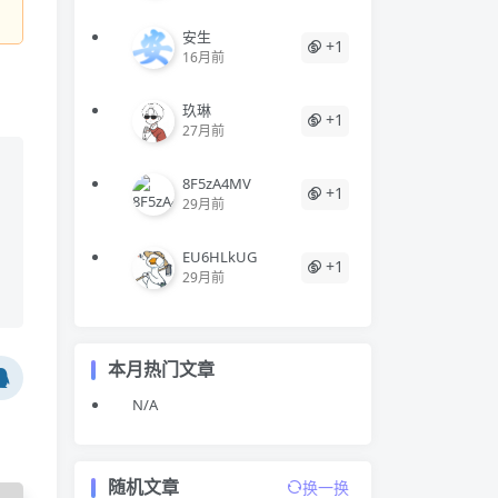
安生
+1
16月前
玖琳
+1
27月前
8F5zA4MV
+1
29月前
EU6HLkUG
+1
29月前
本月热门文章
N/A
随机文章
换一换