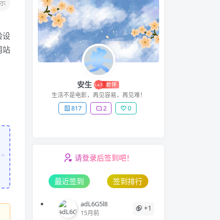
示
验设
网站
安生
生活不是电影，再见容易，再见难！
817
2
0
请登录后签到吧！
最近签到
签到排行
adL6G5l8
+1
15月前