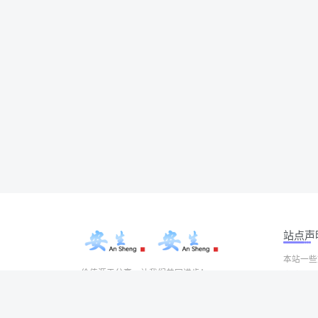
站点声
本站一些
价值源于分享，让我们共同进步！
本站一切
Copyrigh
有问题请联