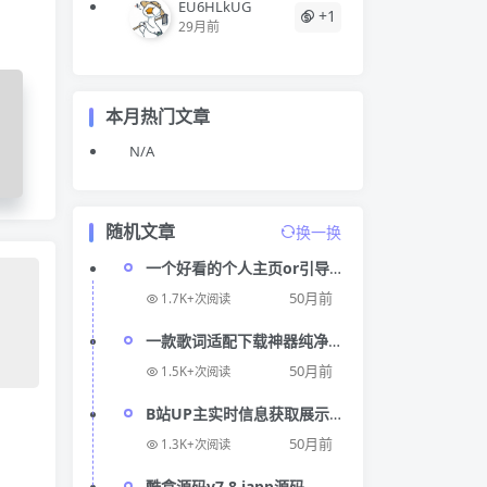
EU6HLkUG
+1
29月前
本月热门文章
6
N/A
)
随机文章
换一换
一个好看的个人主页or引导
页
50月前
1.7K+次阅读
一款歌词适配下载神器纯净
版
50月前
1.5K+次阅读
B站UP主实时信息获取展示
php源码
50月前
1.3K+次阅读
酷盒源码v7.8 iapp源码