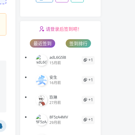
请登录后签到吧！
最近签到
签到排行
adL6G5l8
+1
15月前
安生
+1
16月前
玖琳
+1
27月前
8F5zA4MV
+1
29月前