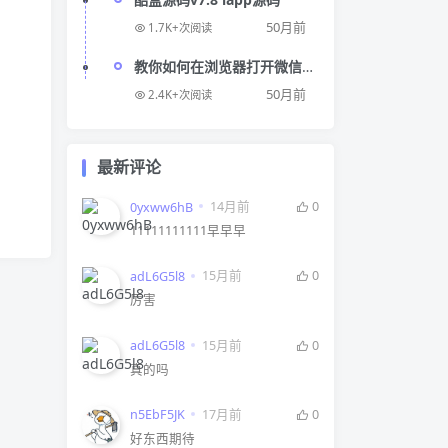
50月前
1.7K+次阅读
教你如何在浏览器打开微信
链接
50月前
2.4K+次阅读
最新评论
14月前
0
0yxww6hB
11111111111早早早
15月前
0
adL6G5l8
厉害
15月前
0
adL6G5l8
真的吗
17月前
0
n5EbF5JK
好东西期待