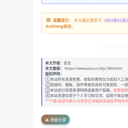
温馨提示：
本文最后更新于
2023年11月2
AnSheng站长
。
本文作者：
安生
本文链接：
https://www.aszi.cn/zhjc/589.html
版权声明：
①本站所有资源免费，收取的费用仅为抵扣人工测
②因源码、模板、插件等程序具有可复制性，一经
③本站部分资源来源网络或者用户投稿，
如有侵权请
④本站资源仅用于个人学习和交流，如用于商业使
**下载/阅读均默认代表您已详细阅读版权声明并
海报分享