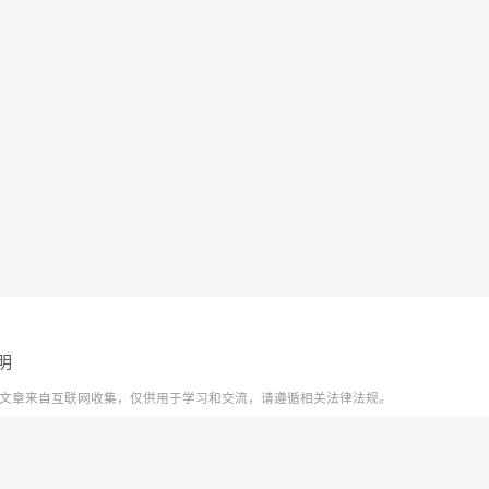
明
文章来自互联网收集，仅供用于学习和交流，请遵循相关法律法规。
资源不代表本站立场，如有侵权/违规/不妥请联系本站删除，敬请谅解。
t © 2024 ·
赣ICP备2021000217号-3
系管理员邮箱：1653216013@qq.com