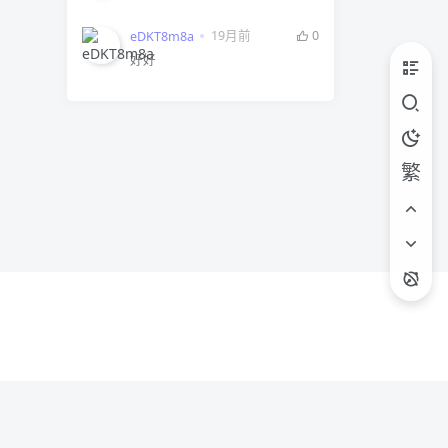
19月前
0
eDKT8m8a
好好
繁