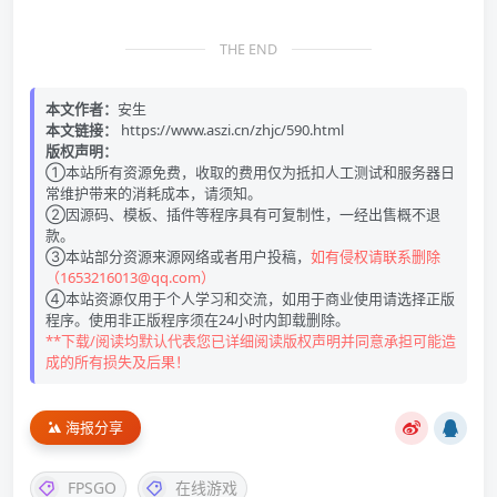
THE END
本文作者：
安生
本文链接：
https://www.aszi.cn/zhjc/590.html
版权声明：
①本站所有资源免费，收取的费用仅为抵扣人工测试和服务器日
常维护带来的消耗成本，请须知。
②因源码、模板、插件等程序具有可复制性，一经出售概不退
款。
③本站部分资源来源网络或者用户投稿，
如有侵权请联系删除
（1653216013@qq.com）
④本站资源仅用于个人学习和交流，如用于商业使用请选择正版
程序。使用非正版程序须在24小时内卸载删除。
**下载/阅读均默认代表您已详细阅读版权声明并同意承担可能造
成的所有损失及后果！
海报分享
FPSGO
在线游戏