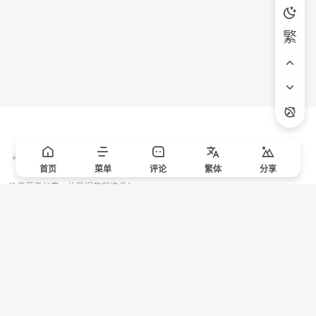
繁
首页
菜单
评论
繁
体
分享
价值源于分享，让我们共同进步！
站点声明
本站一些文章来自互联网收集，仅供用于学习和交流，请遵循相关法律法规。
本站一切资源不代表本站立场，如有侵权/违规/不妥请联系本站删除，敬请谅
解。
Copyright © 2024 ·
赣ICP备2021000217号-3
有问题请联系管理员邮箱：1653216013@qq.com