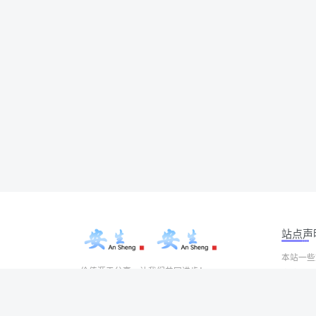
站点声
本站一些
价值源于分享，让我们共同进步！
本站一切
Copyrigh
有问题请联