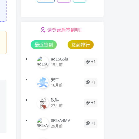
请登录后签到吧！
最近签到
签到排行
adL6G5l8
+1
15月前
安生
+1
16月前
玖琳
+1
27月前
8F5zA4MV
+1
29月前