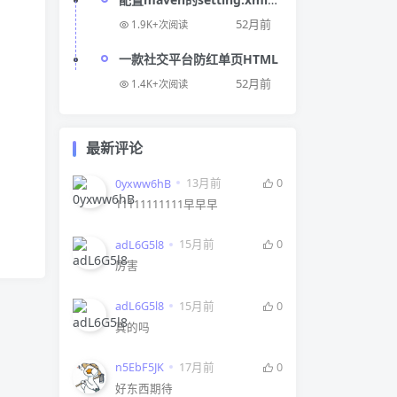
文件打不开
52月前
1.9K+次阅读
一款社交平台防红单页HTML
52月前
1.4K+次阅读
最新评论
13月前
0
0yxww6hB
11111111111早早早
15月前
0
adL6G5l8
厉害
15月前
0
adL6G5l8
真的吗
17月前
0
n5EbF5JK
好东西期待