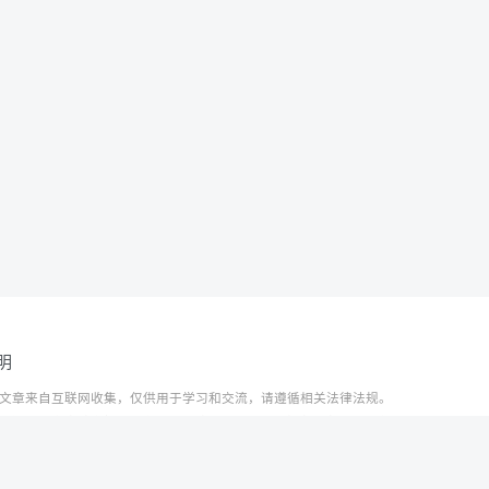
明
文章来自互联网收集，仅供用于学习和交流，请遵循相关法律法规。
资源不代表本站立场，如有侵权/违规/不妥请联系本站删除，敬请谅解。
t © 2024 ·
赣ICP备2021000217号-3
系管理员邮箱：1653216013@qq.com