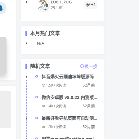
EU6HLkUG
+1
29月前
本月热门文章
N/A
站
随机文章
换一换
抖音爆火云蹦迪坤坤版源码
52月前
1.5K+次阅读
微信安卓版 v8.0.22 内测版
更新，新增两项功能
52月前
1.4K+次阅读
最新好看导航页面可自动测
域名延迟！！
52月前
1.3K+次阅读
配置maven的setting.xml