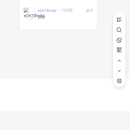
19月前
0
eDKT8m8a
好好
繁