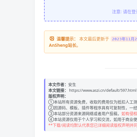
注意: 请在
温馨提示：
本文最后更新于
2023年11月2
AnSheng站长
。
本文作者：
安生
本文链接：
https://www.aszi.cn/default/597.html
版权声明：
①本站所有资源免费，收取的费用仅为抵扣人工测
②因源码、模板、插件等程序具有可复制性，一经
③本站部分资源来源网络或者用户投稿，
如有侵权请
④本站资源仅用于个人学习和交流，如用于商业使
**下载/阅读均默认代表您已详细阅读版权声明并