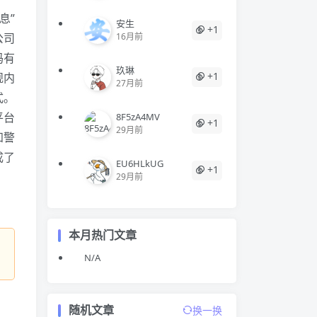
息”
安生
+1
公司
16月前
码有
玖琳
+1
规内
27月前
式。
平台
8F5zA4MV
+1
29月前
知警
成了
EU6HLkUG
+1
29月前
本月热门文章
N/A
随机文章
换一换