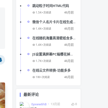
跳动粒子时间HTML代码
46月前
1.5K+次阅读
微信个人名片卡片在线生成
网站源码
46月前
1.4K+次阅读
在线随机海量高清壁纸含多
个分类PHP源码
46月前
1.4K+次阅读
JS设置满屏幕PC端樱花掉落
特效代码
46月前
1.7K+次阅读
在线云文件转换-功能多多
46月前
1W+次阅读
最新评论
》
13月前
0
0yxww6hB