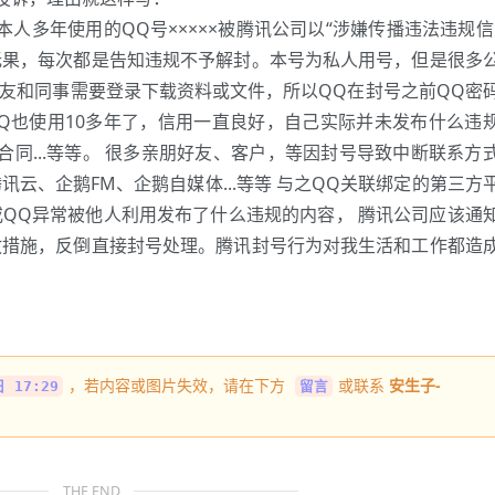
本人多年使用的QQ号×××××被腾讯公司以“涉嫌传播违法违规信
无果，每次都是告知违规不予解封。本号为私人用号，但是很多
朋友和同事需要登录下载资料或文件，所以QQ在封号之前QQ密
Q也使用10多年了，信用一直良好，自己实际并未发布什么违
合同...等等。 很多亲朋好友、客户，等因封号导致中断联系方
云、企鹅FM、企鹅自媒体...等等 与之QQ关联绑定的第三方
QQ异常被他人利用发布了什么违规的内容， 腾讯公司应该通
救措施，反倒直接封号处理。腾讯封号行为对我生活和工作都造
，若内容或图片失效，请在下方
或联系
安生子-
 17:29
留言
THE END