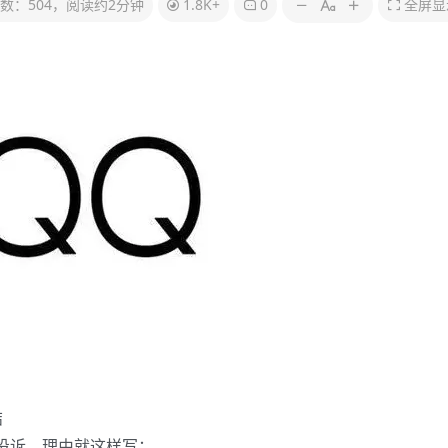
数：504，阅读约2分钟
1.8K+
0
全屏显
结
n 进去投诉，理由就这样写：