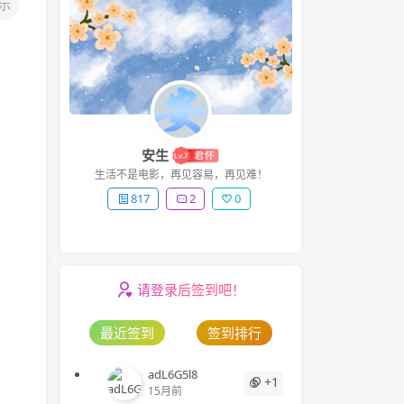
示
安生
生活不是电影，再见容易，再见难！
817
2
0
请登录后签到吧！
最近签到
签到排行
adL6G5l8
+1
15月前