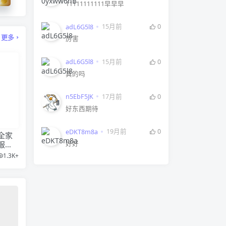
11111111111早早早
15月前
0
adL6G5l8
更多
厉害
15月前
0
adL6G5l8
真的吗
17月前
0
n5EbF5JK
好东西期待
19月前
0
eDKT8m8a
全家
服
好好
1.3K+