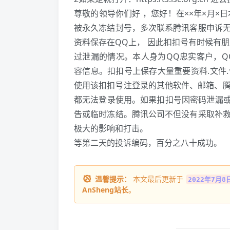
尊敬的领导你们好 ，您好！在××年×月×日
被永久冻结封号，多次联系腾讯客服申诉
资料保存在QQ上， 因此扣扣号有时候有
过泄漏的情况。本人身为QQ忠实客户，Q
容信息。扣扣号上保存大量重要资料.文件.
使用该扣扣号注登录的其他软件、邮箱、腾讯
都无法登录使用。如果扣扣号因密码泄漏或
告或临时冻结。腾讯公司不但没有采取补
极大的影响和打击。
等第二天的投诉编码，百分之八十成功。
温馨提示：
本文最后更新于
2022年7月8日
AnSheng站长
。