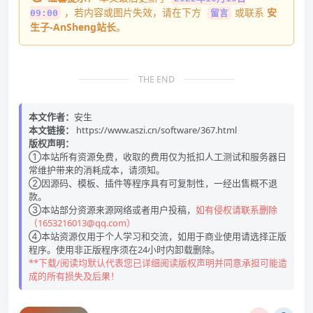
，若内容或图片失效，请在下方
或联系
安
09:00
留言
生子-AnSheng站长
。
THE END
本文作者：
安生
本文链接：
https://www.aszi.cn/software/367.html
版权声明：
①本站所有资源免费，收取的费用仅为抵扣人工测试和服务器日
常维护带来的消耗成本，请须知。
②因源码、模板、插件等程序具有可复制性，一经出售概不退
款。
③本站部分资源来源网络或者用户投稿，
如有侵权请联系删除
（1653216013@qq.com）
④本站资源仅用于个人学习和交流，如用于商业使用请选择正版
程序。使用非正版程序须在24小时内卸载删除。
**下载/阅读均默认代表您已详细阅读版权声明并同意承担可能造
成的所有损失及后果！