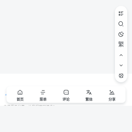
繁
首页
菜单
评论
繁
体
分享
价值源于分享，让我们共同进步！
站点声明
本站一些文章来自互联网收集，仅供用于学习和交流，请遵循相关法律法规。
本站一切资源不代表本站立场，如有侵权/违规/不妥请联系本站删除，敬请谅