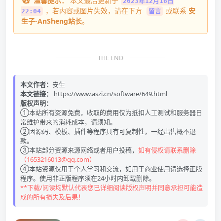
温馨提示：
本文最后更新于
2023年12月16日
，若内容或图片失效，请在下方
或联系
安
22:04
留言
生子-AnSheng站长
。
THE END
本文作者：
安生
本文链接：
https://www.aszi.cn/software/649.html
版权声明：
①本站所有资源免费，收取的费用仅为抵扣人工测试和服务器日
常维护带来的消耗成本，请须知。
②因源码、模板、插件等程序具有可复制性，一经出售概不退
款。
③本站部分资源来源网络或者用户投稿，
如有侵权请联系删除
（1653216013@qq.com）
④本站资源仅用于个人学习和交流，如用于商业使用请选择正版
程序。使用非正版程序须在24小时内卸载删除。
**下载/阅读均默认代表您已详细阅读版权声明并同意承担可能造
成的所有损失及后果！