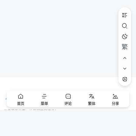
繁
首页
菜单
评论
繁
体
分享
价值源于分享，让我们共同进步！
站点声明
本站一些文章来自互联网收集，仅供用于学习和交流，请遵循相关法律法规。