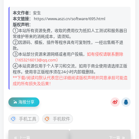
本文作者：
安生
本文链接：
https://www.aszi.cn/software/695.html
版权声明：
①本站所有资源免费，收取的费用仅为抵扣人工测试和服务器日
常维护带来的消耗成本，请须知。
②因源码、模板、插件等程序具有可复制性，一经出售概不退
款。
③本站部分资源来源网络或者用户投稿，
如有侵权请联系删除
（1653216013@qq.com）
④本站资源仅用于个人学习和交流，如用于商业使用请选择正版
程序。使用非正版程序须在24小时内卸载删除。
**下载/阅读均默认代表您已详细阅读版权声明并同意承担可能造
成的所有损失及后果！
海报分享
手机工具
手机软件
上一篇
下一篇