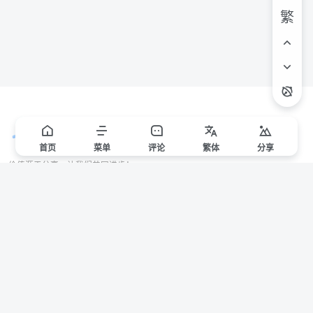
繁
首页
菜单
评论
繁
体
分享
价值源于分享，让我们共同进步！
站点声明
本站一些文章来自互联网收集，仅供用于学习和交流，请遵循相关法律法规。
本站一切资源不代表本站立场，如有侵权/违规/不妥请联系本站删除，敬请谅
解。
Copyright © 2024 ·
赣ICP备2021000217号-3
有问题请联系管理员邮箱：1653216013@qq.com