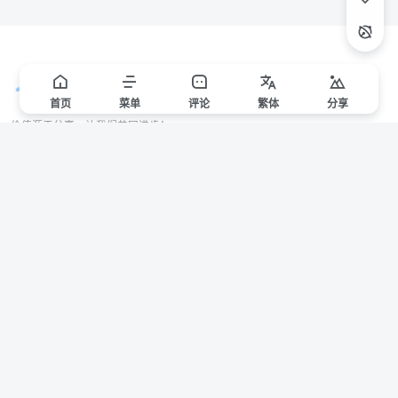
首页
菜单
评论
繁
体
分享
价值源于分享，让我们共同进步！
站点声明
本站一些文章来自互联网收集，仅供用于学习和交流，请遵循相关法律法规。
本站一切资源不代表本站立场，如有侵权/违规/不妥请联系本站删除，敬请谅
解。
Copyright © 2024 ·
赣ICP备2021000217号-3
有问题请联系管理员邮箱：1653216013@qq.com