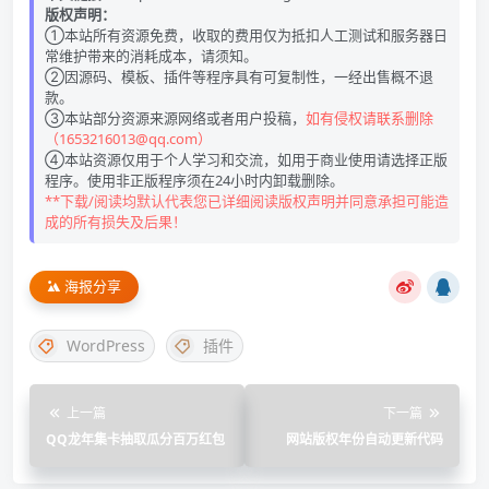
版权声明：
①本站所有资源免费，收取的费用仅为抵扣人工测试和服务器日
常维护带来的消耗成本，请须知。
②因源码、模板、插件等程序具有可复制性，一经出售概不退
款。
③本站部分资源来源网络或者用户投稿，
如有侵权请联系删除
（1653216013@qq.com）
④本站资源仅用于个人学习和交流，如用于商业使用请选择正版
程序。使用非正版程序须在24小时内卸载删除。
**下载/阅读均默认代表您已详细阅读版权声明并同意承担可能造
成的所有损失及后果！
海报分享
WordPress
插件
上一篇
下一篇
QQ龙年集卡抽取瓜分百万红包
网站版权年份自动更新代码