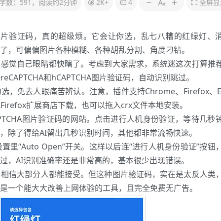
字数：591，阅读约2分钟
2K+
4
全屏显
HA图片验证码，真的超级烦。它会让你选，乱七八糟的红绿灯、
了，可偏偏图片各种模糊、各种胡乱分割、角度刁钻。
，感觉自己眼睛都快瞎了。考虑到大家需求，系统迷这次打算推
reCAPTCHA和hCAPTCHA图片验证码，自动识别跳过。
勾选，免去人眼痛苦辨认。注意，插件支持
Chrome
、Firefox、
Firefox扩展商店下载，也可以拖入crx文件本地安装。
APTCHA图片验证码的网站。点击进行人机身份验证，等待几秒
，除了得给AI留出几秒识别时间，其他都非常流畅快速。
置里“Auto Open”开关。这样以后连“进行人机身份验证”按钮
过，AI识别准确率还是非常高的，基本很少出现错误。
，相信大部分人都能接受。但这种图片验证码，实在是太反人类
是一个能大大改善上网体验的工具，且完全免费无广告。