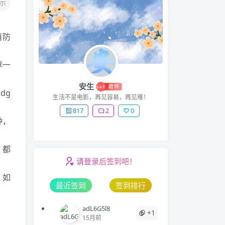
示
消防
荐一
安生
Edg
生活不是电影，再见容易，再见难！
817
2
0
钟，
，都
请登录后签到吧！
，如
最近签到
签到排行
adL6G5l8
+1
15月前