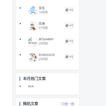
安生
+1
16月前
玖琳
+1
27月前
8F5zA4MV
+1
29月前
EU6HLkUG
+1
29月前
本月热门文章
N/A
随机文章
换一换