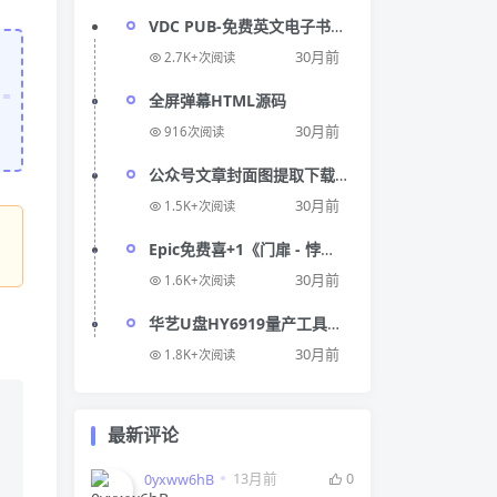
VDC PUB-免费英文电子书下
载网站
30月前
2.7K+次阅读
全屏弹幕HTML源码
30月前
916次阅读
公众号文章封面图提取下载
器
30月前
1.5K+次阅读
Epic免费喜+1《门扉 - 悖
论》
30月前
1.6K+次阅读
华艺U盘HY6919量产工具合
集
30月前
1.8K+次阅读
最新评论
13月前
0
0yxww6hB