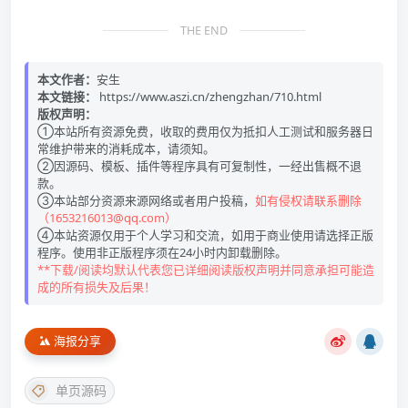
THE END
本文作者：
安生
本文链接：
https://www.aszi.cn/zhengzhan/710.html
版权声明：
①本站所有资源免费，收取的费用仅为抵扣人工测试和服务器日
常维护带来的消耗成本，请须知。
②因源码、模板、插件等程序具有可复制性，一经出售概不退
款。
③本站部分资源来源网络或者用户投稿，
如有侵权请联系删除
（1653216013@qq.com）
④本站资源仅用于个人学习和交流，如用于商业使用请选择正版
程序。使用非正版程序须在24小时内卸载删除。
**下载/阅读均默认代表您已详细阅读版权声明并同意承担可能造
成的所有损失及后果！
海报分享
单页源码