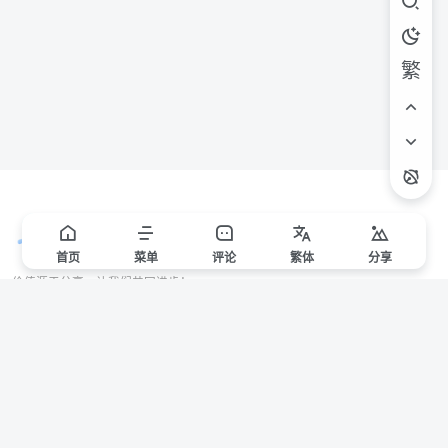
繁
首页
菜单
评论
繁
体
分享
价值源于分享，让我们共同进步！
站点声明
本站一些文章来自互联网收集，仅供用于学习和交流，请遵循相关法律法规。
本站一切资源不代表本站立场，如有侵权/违规/不妥请联系本站删除，敬请谅
解。
Copyright © 2024 ·
赣ICP备2021000217号-3
有问题请联系管理员邮箱：1653216013@qq.com