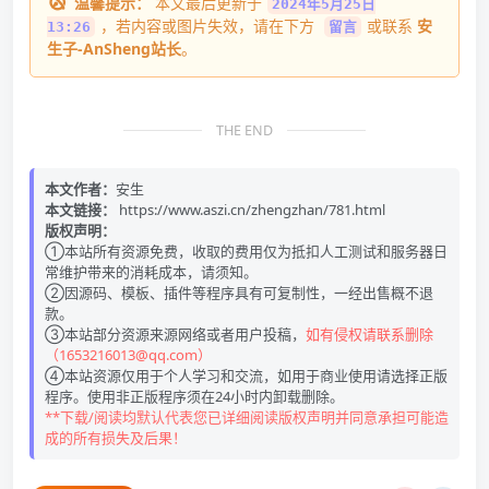
温馨提示：
本文最后更新于
2024年5月25日
，若内容或图片失效，请在下方
或联系
安
13:26
留言
生子-AnSheng站长
。
THE END
本文作者：
安生
本文链接：
https://www.aszi.cn/zhengzhan/781.html
版权声明：
①本站所有资源免费，收取的费用仅为抵扣人工测试和服务器日
常维护带来的消耗成本，请须知。
②因源码、模板、插件等程序具有可复制性，一经出售概不退
款。
③本站部分资源来源网络或者用户投稿，
如有侵权请联系删除
（1653216013@qq.com）
④本站资源仅用于个人学习和交流，如用于商业使用请选择正版
程序。使用非正版程序须在24小时内卸载删除。
**下载/阅读均默认代表您已详细阅读版权声明并同意承担可能造
成的所有损失及后果！