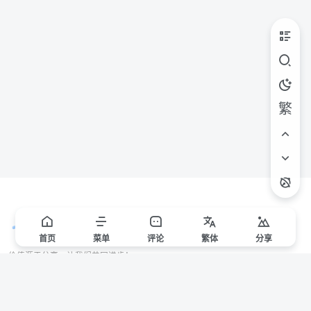
繁
首页
菜单
评论
繁
体
分享
价值源于分享，让我们共同进步！
站点声明
本站一些文章来自互联网收集，仅供用于学习和交流，请遵循相关法律法规。