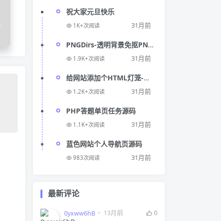
祝大家元旦快乐
码
31月前
1K+次阅读
PNGDirs-透明背景免抠PNG
图片素材免费下载网站
31月前
1.9K+次阅读
给网站添加个HTML灯笼-节
日灯笼代码
31月前
1.2K+次阅读
PHP答题单页任务源码
31月前
1.1K+次阅读
蓝色网站个人导航页源码
31月前
983次阅读
最新评论
13月前
0
0yxww6hB