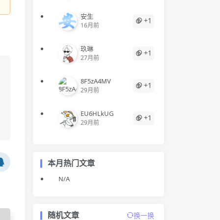
安生
+1
16月前
玖琳
+1
27月前
8F5zA4MV
+1
29月前
EU6HLkUG
+1
29月前
本月热门文章
N/A
随机文章
换一换