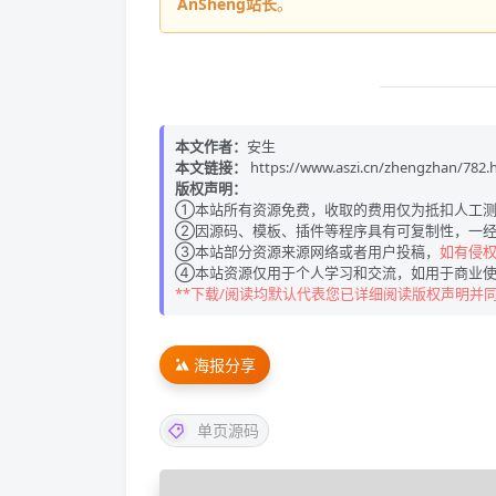
AnSheng站长
。
本文作者：
安生
本文链接：
https://www.aszi.cn/zhengzhan/782.
版权声明：
①本站所有资源免费，收取的费用仅为抵扣人工测
②因源码、模板、插件等程序具有可复制性，一经
③本站部分资源来源网络或者用户投稿，
如有侵权请
④本站资源仅用于个人学习和交流，如用于商业使
**下载/阅读均默认代表您已详细阅读版权声明并
海报分享
单页源码