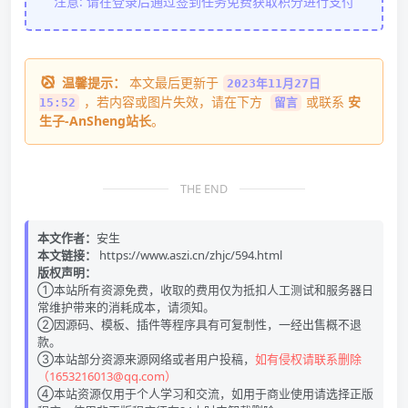
注意: 请在登录后通过签到任务免费获取积分进行支付
温馨提示：
本文最后更新于
2023年11月27日
，若内容或图片失效，请在下方
或联系
安
15:52
留言
生子-AnSheng站长
。
THE END
本文作者：
安生
本文链接：
https://www.aszi.cn/zhjc/594.html
版权声明：
①本站所有资源免费，收取的费用仅为抵扣人工测试和服务器日
常维护带来的消耗成本，请须知。
②因源码、模板、插件等程序具有可复制性，一经出售概不退
款。
③本站部分资源来源网络或者用户投稿，
如有侵权请联系删除
（1653216013@qq.com）
④本站资源仅用于个人学习和交流，如用于商业使用请选择正版