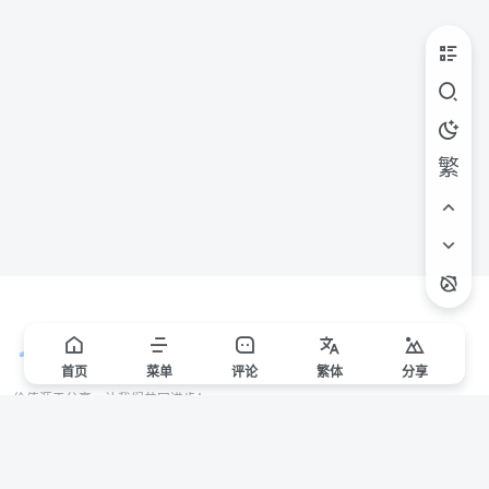
繁
首页
菜单
评论
繁
体
分享
价值源于分享，让我们共同进步！
站点声明
本站一些文章来自互联网收集，仅供用于学习和交流，请遵循相关法律法规。