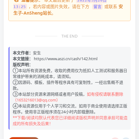
2022年5月20日
，若内容或图片失效，请在下方
或联系
安
13:25
留言
生子-AnSheng站长
。
THE END
本文作者：
安生
本文链接：
https://www.aszi.cn/cash/142.html
版权声明：
①本站所有资源免费，收取的费用仅为抵扣人工测试和服务器日
常维护带来的消耗成本，请须知。
②因源码、模板、插件等程序具有可复制性，一经出售概不退
款。
③本站部分资源来源网络或者用户投稿，
如有侵权请联系删除
（1653216013@qq.com）
④本站资源仅用于个人学习和交流，如用于商业使用请选择正版
程序。使用非正版程序须在24小时内卸载删除。
**下载/阅读均默认代表您已详细阅读版权声明并同意承担可能造
成的所有损失及后果！