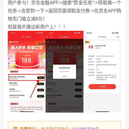
用‪户参与！京东金‪融APP->搜索“赏‪金任‪务”->领‪取第一个
任‪务->去签‪到一下->返回页面领取支‪付‪券->在京‪东APP购‪
物无门‪槛立‪减8元！
但是我不建议新用户上！！！
温馨提示：
本文最后更新于