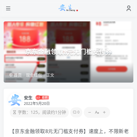
京‪东金‪‪融领‪取8元无门‪槛支‪付券
首页
现金红包
正文
安生
2022年5月20日
字数：125，阅读约1分钟
0
【京‪东金‪‪融领‪取8元无门‪槛支‪付券】速度上，不限新‪老