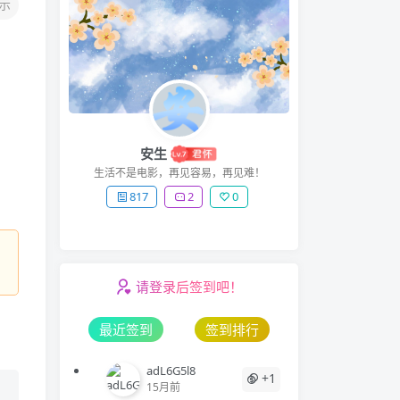
示
安生
生活不是电影，再见容易，再见难！
817
2
0
请登录后签到吧！
最近签到
签到排行
adL6G5l8
+1
15月前