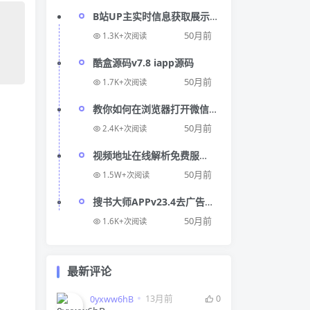
B站UP主实时信息获取展示
php源码
50月前
1.3K+次阅读
酷盒源码v7.8 iapp源码
50月前
1.7K+次阅读
教你如何在浏览器打开微信
链接
50月前
2.4K+次阅读
视频地址在线解析免费服
务，Parsevideo
50月前
1.5W+次阅读
搜书大师APPv23.4去广告版
整合上百家内容平台
50月前
1.6K+次阅读
最新评论
13月前
0
0yxww6hB