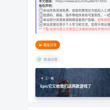
本文链接：
https://www.aszi.cn/huafei/51.html
版权声明：
①本站所有资源免费，收取的费用仅为抵扣人工测
②因源码、模板、插件等程序具有可复制性，一经
③本站部分资源来源网络或者用户投稿，
如有侵权请
④本站资源仅用于个人学习和交流，如用于商业使
**下载/阅读均默认代表您已详细阅读版权声明并
海报分享
联通话费
上一篇
Epic它又给我们送两款游戏了