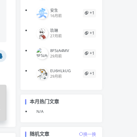
安生
+1
16月前
玖琳
+1
27月前
8F5zA4MV
+1
29月前
EU6HLkUG
+1
29月前
本月热门文章
板
N/A
随机文章
换一换