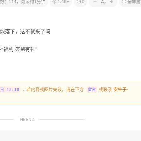
数：114，阅读约1分钟
1.4K+
0
全屏显
能落下，这不就来了吗
“福利-签到有礼”
，若内容或图片失效，请在下方
或联系
安生子-
日 13:18
留言
THE END