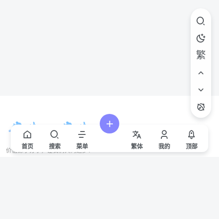
繁
首页
搜索
菜单
繁
体
我的
顶部
价值源于分享，让我们共同进步！
站点声明
本站一些文章来自互联网收集，仅供用于学习和交流，请遵循相关法律法规。
本站一切资源不代表本站立场，如有侵权/违规/不妥请联系本站删除，敬请谅
解。
Copyright © 2024 ·
赣ICP备2021000217号-3