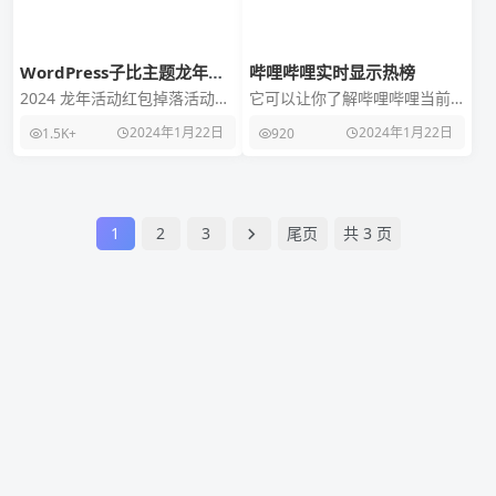
WordPress子比主题龙年红
哔哩哔哩实时显示热榜
包掉落活动代码
2024 龙年活动红包掉落活动是
它可以让你了解哔哩哔哩当前
一个 WordPress 子比主题插
最受欢迎的视频内容，让你随
2024年1月22日
2024年1月22日
1.5K+
920
件，用于实现指定日期红包掉
时了解最新的热门话题和视
落并给
频，而且好意直接点击观看
1
2
3
尾页
共 3 页