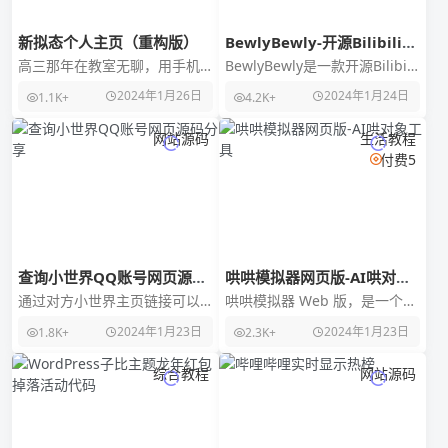
新拟态个人主页（重构版）
BewlyBewly-开源Bilibili
美化插件
高三那年在教室无聊，用手机
BewlyBewly是一款开源Bilibili
写下了我的第一个主页，因为
美化插件，对Bilibili 主页进行
2024年1月26日
2024年1月24日
1.1K+
4.2K+
当时技术水平有限，所以主页
一些小更改，通
异常简陋，后来如愿以偿
网站源码
生活教程
付费5
查询小世界QQ账号网页源码
哄哄模拟器网页版-AI哄对象
分享
工具
通过对方小世界主页链接可以
哄哄模拟器 Web 版，是一个AI
直接获取对方QQ号，为此写一
哄对象该工具，专为哄对象而
2024年1月23日
2024年1月23日
1.8K+
2.3K+
个页面供大家使用演示源码截
生，基于AI技术，你可以进入
图
到不同的场景
综合教程
网站源码