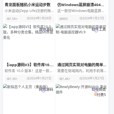
青龙面板随机小米运动步数
仿Windows蓝屏崩溃404源
码
小米运动(Zepp Life)注册的账
这一款仿Windows电脑蓝屏崩
号，旧账户不行就新注册，随
溃报错的404网页源码，当进度
2024年1月29日
2024年1月27日
1.5K+
883
便邮箱，绑定wx，环境变量
条到100%后跳转到网站，跳转
ydbs
网站到6
其他源码
软件工具
【iapp源码V3】软件库10.0
通过网页实现对电脑的简单控
版，多种分类合集，精品UI
制-电脑遥控器V0.9
软件库 10.0 版本！这是一款
需要在局域网内，利用手机等
界面美化
iapp 手机开发软件源码，适合
终端的浏览器，通过网页实现
2024年1月27日
2024年1月27日
1.3K+
1.4K+
手机开发者专用，玩网必备的
对电脑的简单控制，界面有些
源码，部
丑，占用非常低。本来只
网站源码
短视频类
付费5